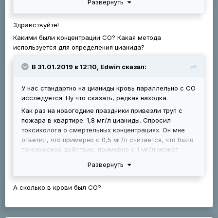
Развернуть
цианидов. Никогда за 30 с лишним лет не
сталкивался с ситуациями изолированных (без СО и
других факторов очага горения) ингаляционными
Здравствуйте!
отравлениями цианидами; понимаю, что подобное
Какими были концентрации СО? Какая метода
возможно лишь при каких-то производственных
используется для определения цианида?
авариях.
В 31.01.2019 в 12:10, Edwin сказал:
У нас стандартно на цианиды кровь параллельно с СО
исследуется. Ну что сказать, редкая находка.
Как раз на новогодние праздники привезли труп с
пожара в квартире. 1,8 мг/л цианиды. Спросил
токсиколога о смертельных концентрациях. Он мне
ответил, что примерно с 0,5 мг/л считается, что было
токсическое действие, примерно с 1 мг/л может
наступить смерть. Концентраций больше 2 мг/л
Развернуть
говорит, что скорее всего не встречались ему, во
всяком случае спонтанно не может ни один такой
А сколько в крови был СО?
случай вспомнить.