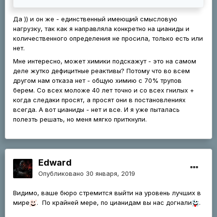
Да )) и он же - единственный имеющий смысловую
нагрузку, так как я направляла конкретно на цианиды и
количественного определения не просила, только есть или
нет.
Мне интересно, может химики подскажут - это на самом
деле жутко дефицитные реактивы? Потому что во всем
другом нам отказа нет - общую химию с 70% трупов
берем. Со всех моложе 40 лет точно и со всех гнилых +
когда следаки просят, а просят они в постановлениях
всегда. А вот цианиды - нет и все. И я уже пыталась
полезть решать, но меня мягко приткнули.
Edward
Опубликовано
30 января, 2019
Видимо, ваше бюро стремится выйти на уровень лучших в
мире
. По крайней мере, по цианидам вы нас догнали
.