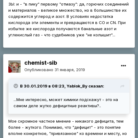
ЗЫ: и - "в пику" первому "отмазу": да, горючих соединений
и материалов - великое множество, но в большинстве их
содержится углерод и азот. В условиях недостатка
кислорода эти элементы и превращаются в СО и CN. При
избытке же кислорода получаются банальные азот и
углекислый газ - что судебников уже "не колышит"...
chemist-sib
Опубликовано
31 января, 2019
В 30.01.2019 в 08:23, Yablok_By сказал:
...Мне интересно, может химики подскажут - это на
самом деле жутко дефицитные реактивы?..
Мое скромное частное мнение - никакого дефицита, тем
более - жуткого. Понимаю, что "дефицит" - это понятие
вполне конкретное, "привязанное" ко времени и месту, но