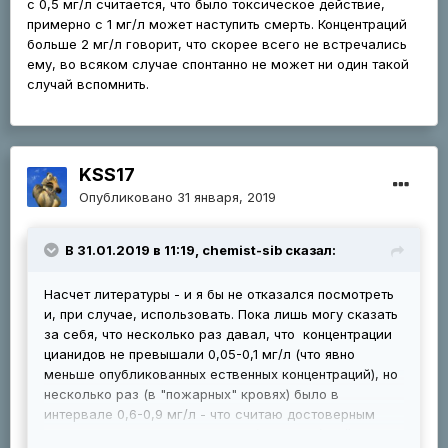
с 0,5 мг/л считается, что было токсическое действие,
примерно с 1 мг/л может наступить смерть. Концентраций
больше 2 мг/л говорит, что скорее всего не встречались
ему, во всяком случае спонтанно не может ни один такой
случай вспомнить.
KSS17
Опубликовано
31 января, 2019
В 31.01.2019 в 11:19, chemist-sib сказал:
Насчет литературы - и я бы не отказался посмотреть
и, при случае, использовать. Пока лишь могу сказать
за себя, что несколько раз давал, что концентрации
цианидов не превышали 0,05-0,1 мг/л (что явно
меньше опубликованных ественных концентраций), но
несколько раз (в "пожарных" кровях) было в
интервале 0,6-0,9 мг/л - что считаю достоверным
подтверждением токсического ("до кучи") действия