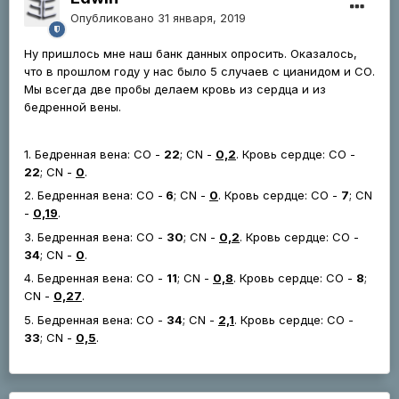
Опубликовано
31 января, 2019
Ну пришлось мне наш банк данных опросить. Оказалось,
что в прошлом году у нас было 5 случаев с цианидом и СО.
Мы всегда две пробы делаем кровь из сердца и из
бедренной вены.
1. Бедренная вена: СО -
22
; CN -
0,2
. Кровь сердце: СО -
22
; CN -
0
.
2. Бедренная вена: СО -
6
; CN -
0
. Кровь сердце: СО -
7
; CN
-
0,19
.
3. Бедренная вена: СО -
30
; CN -
0,2
. Кровь сердце: СО -
34
; CN -
0
.
4. Бедренная вена: СО -
11
; CN -
0,8
. Кровь сердце: СО -
8
;
CN -
0,27
.
5. Бедренная вена: СО -
34
; CN -
2,1
. Кровь сердце: СО -
33
; CN -
0,5
.