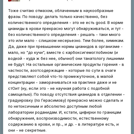
Тоже считаю отмазом, облаченным в наукообразные
фразы. По поводу: делать только качественно, без
количественного определения - это не есть good. В норме
цианиды в крови прекрасно могут обнаруживаться, и тут -
без количественного определения - решать - таки много
это или мало - слишком несерьезно. Тем более, химикам.
Да, даже при превышении нормы цианидов в организме -
мало, но "до кучи", вместе с карбоксигемоглобином (и
водкой - куда ж без нее, обычно!) они танатологу лишними
не будут. На остальные органические продукты горения - в
частности, азотсодержащие - которые по сути в очаге
представляют собой что-то промежуточное, в малой
концентрации - заморачиваться на практике даже и не
стОит (ну, если это - не научная работа с подобной
самоцелью). По поводу отсутствия цианидов в отделении -
градуировку (по Герасимову) прекрасно можно сделать и
по нетоксичным и абсолютно доступным любой
лаборатории роданидам. И, кстати, цифирки по границам
обнаружения, воспроизводимости, естественному
содержанию в крови, и пр.., и др. - в литературе есть, и
они - не секретные.