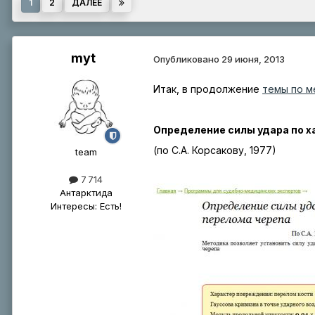
Страница 1 из 2
1
2
ДАЛЕЕ
myt
Опубликовано
29 июня, 2013
Итак, в продолжение
темы по м
Определение силы удара по х
(по С.А. Корсакову, 1977)
tеаm
7 714
Антарктида
Интересы:
Есть!