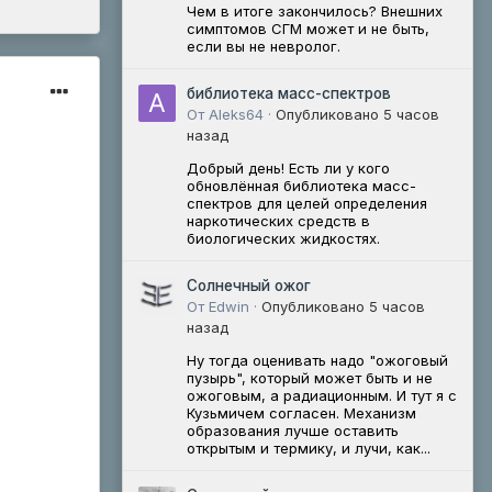
Чем в итоге закончилось? Внешних
симптомов СГМ может и не быть,
если вы не невролог.
библиотека масс-спектров
От Aleks64 ·
Опубликовано
5 часов
назад
Добрый день! Есть ли у кого
обновлённая библиотека масс-
спектров для целей определения
наркотических средств в
биологических жидкостях.
Солнечный ожог
От Edwin ·
Опубликовано
5 часов
назад
Ну тогда оценивать надо "ожоговый
пузырь", который может быть и не
ожоговым, а радиационным. И тут я с
Кузьмичем согласен. Механизм
образования лучше оставить
открытым и термику, и лучи, как...