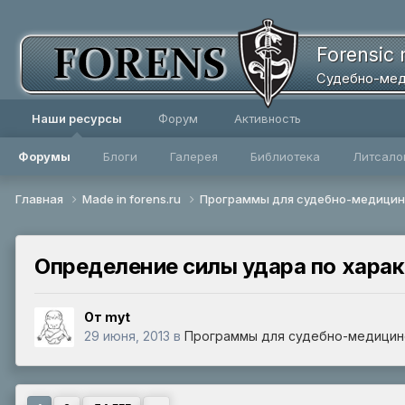
Forensic 
Судебно-мед
Наши ресурсы
Форум
Активность
Форумы
Блоги
Галерея
Библиотека
Литсало
Главная
Made in forens.ru
Программы для судебно-медицин
Определение силы удара по харак
От myt
29 июня, 2013
в
Программы для судебно-медицин