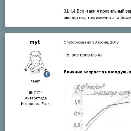
З.Ы.Ы. Все-таки я правильный в
экспертиз, там именно эта форм
myt
Опубликовано
30 июня, 2013
Не, все правильно.
Влияние возраста на модуль 
tеаm
7 714
Антарктида
Интересы:
Есть!