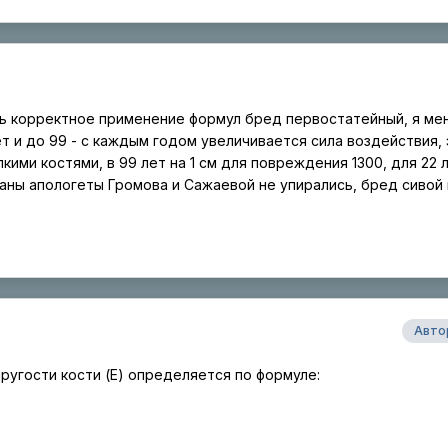
ь корректное применение формул бред первостатейный, я ме
ет и до 99 - с каждым годом увеличивается сила воздействия, 
кими костями, в 99 лет на 1 см для повреждения 1300, для 22 
маны апологеты Громова и Сажаевой не упирались, бред сивой
Авто
ругости кости (E) определяется по формуле: