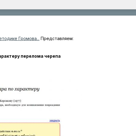
етодике Громова...
Представляем:
арактеру перелома черепа