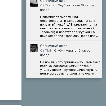
Солнечный ожог
От Titanic ·
Опубликовано
19 часов
назад
Напоминает "месячники
безопасности" в Беларуси, когда в
приемный покой ЦРБ залетает толпа
оперов с охапками постановлений
(бланков) и лопатят все журналы в
поисках слова "травма". Через пару...
Солнечный ожог
От ТМВ ·
Опубликовано
19 часов
назад
Не понял, кого привлечь-то ? Камень /
колено/ лохмотья кожи / ветер /
упала / шрам - нужное зачеркнуть. С
великом всё ясно, хотя и не очень...