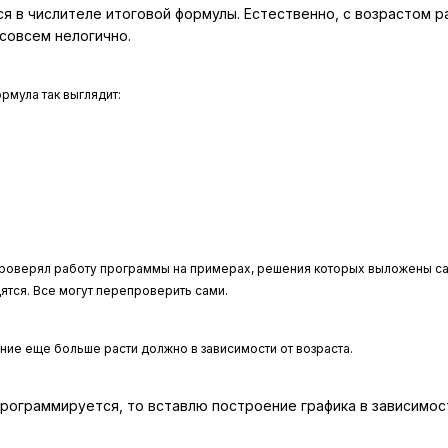
я в числителе итоговой формулы. Естественно, с возрастом р
 совсем нелогично.
ормула так выглядит:
я проверял работу программы на примерах, решения которых выложены с
тся. Все могут перепроверить сами.
ение еще больше расти должно в зависимости от возраста.
 программируется, то вставлю построение графика в зависимос