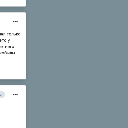
нял только
это у
летнего
 кобылы.
р