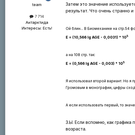
Затем это значение используетс
tеаm
результат. Что очень странно и
7 714
Антарктида
Интересы:
Есть!
Ой блин... В Биомеханике на стр.54 ф
5
E = (10,566 lg AGE - 0,0031) * 10
а на 108 стр. так:
5
E = (0,566 lg AGE - 0,003) * 10
Я использовал второй вариант. Но 
Громовым в монографии, цифры сходя
А если использовать первый, то знач
З.Ы. Если вспомню, как графика
возраста.