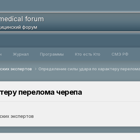
medical forum
ицинский форум
н
Журнал
Программы
Кто есть Кто
СМЭ РФ
ских экспертов
Определение силы удара по характеру перелома
теру перелома черепа
ских экспертов