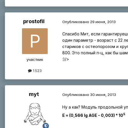
prostofil
Опубликовано
29 июня, 2013
Спасибо Мит, если гарантируеш
один параметр - возраст с 22 л
стариков с остеопорозом и хруп
800. Это полный п-ц, как бы ша
:)/>
участник
1 523
myt
Опубликовано
30 июня, 2013
Ну а как? Модуль продольной уп
5
E = (0,566 lg AGE - 0,003) * 10