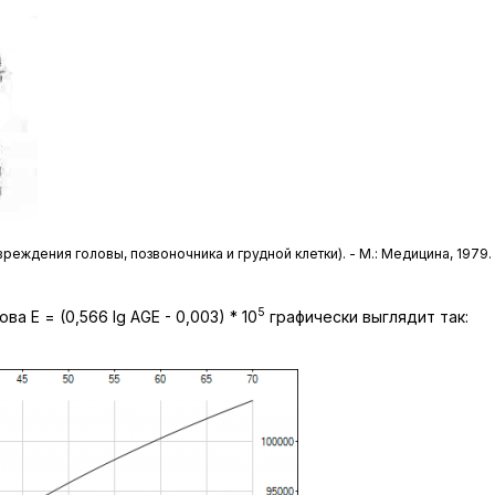
еждения головы, позвоночника и грудной клетки). - М.: Медицина, 1979. 
5
а E = (0,566 lg AGE - 0,003) * 10
графически выглядит так: