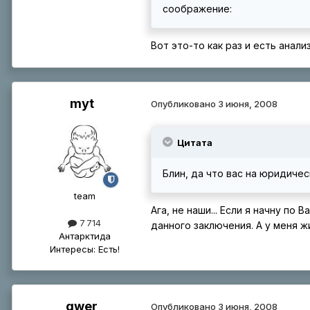
соображение:
Вот это-то как раз и есть анали
myt
Опубликовано
3 июня, 2008
Цитата
Блин, да что вас на юридиче
tеаm
Ага, не наши... Если я начну п
7 714
данного заключения. А у меня ж
Антарктида
Интересы:
Есть!
qwer
Опубликовано
3 июня, 2008