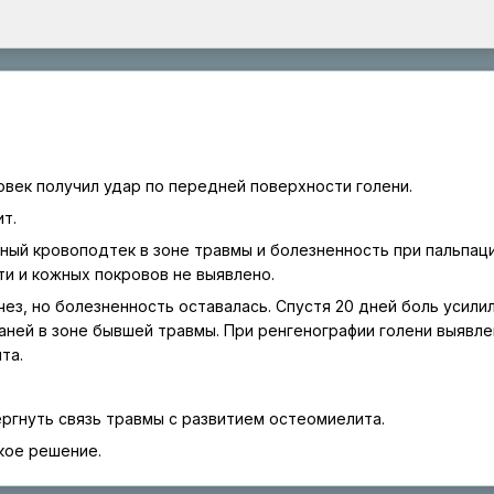
овек получил удар по передней поверхности голени.
т.
ный кровоподтек в зоне травмы и болезненность при пальпац
и и кожных покровов не выявлено.
ез, но болезненность оставалась. Спустя 20 дней боль усилил
каней в зоне бывшей травмы. При ренгенографии голени выявл
та.
ергнуть связь травмы с развитием остеомиелита.
кое решение.