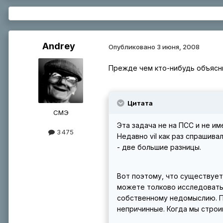
Andrey
Опубликовано
3 июня, 2008
Прежде чем кто-нибудь объясни
Цитата
СМЭ
Эта задача не на ПСС и не им
3 475
Недавно vil как раз спрашива
- две большие разницы.
Вот поэтому, что существует
можете толково исследовать 
собственному недомыслию. Па
непричинные. Когда мы строи