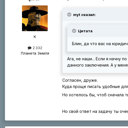
myt сказал:
Цитата
K
Блин, да что вас на юриди
2 332
Планета Земля
Ага, не наши... Если я начну
данного заключения. А у меня
Согласен, друже.
Куда проще писать удобные для
Но хотелось бы, чтоб сначала ты
Но свой ответ на задачу ты оче