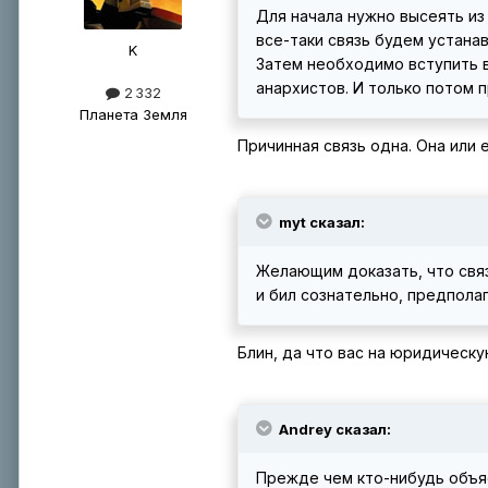
Для начала нужно высеять из
все-таки связь будем устанав
K
Затем необходимо вступить в
анархистов. И только потом п
2 332
Планета Земля
Причинная связь одна. Она или е
myt сказал:
Желающим доказать, что связь
и бил сознательно, предпола
Блин, да что вас на юридическу
Andrey сказал:
Прежде чем кто-нибудь объяс