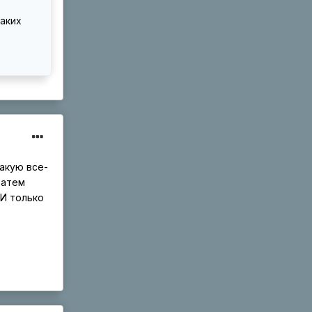
аких
акую все-
Затем
 И только