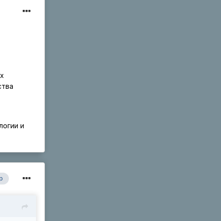
их
ства
логии и
р