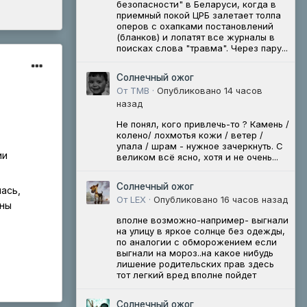
безопасности" в Беларуси, когда в
приемный покой ЦРБ залетает толпа
оперов с охапками постановлений
(бланков) и лопатят все журналы в
поисках слова "травма". Через пару...
Солнечный ожог
От ТМВ ·
Опубликовано
14 часов
назад
Не понял, кого привлечь-то ? Камень /
колено/ лохмотья кожи / ветер /
упала / шрам - нужное зачеркнуть. С
ии
великом всё ясно, хотя и не очень...
Солнечный ожог
ась,
От LEX ·
Опубликовано
16 часов назад
ены
вполне возможно-например- выгнали
на улицу в яркое солнце без одежды,
по аналогии с обморожением если
выгнали на мороз..на какое нибудь
лишение родительских прав здесь
тот легкий вред вполне пойдет
Солнечный ожог