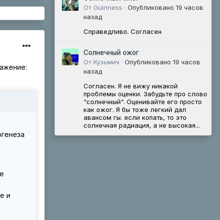
От Guinness ·
Опубликовано
19 часов
назад
Справедливо. Согласен
Солнечный ожог
От Кузьмич ·
Опубликовано
19 часов
ражение:
назад
Согласен. Я не вижу никакой
проблемы оценки. Забудьте про слово
"солнечный". Оценивайте его просто
как ожог. Я бы тоже легкий дал
авансом гы. если копать, то это
солнечная радиация, а не высокая...
огенеза
не
е и