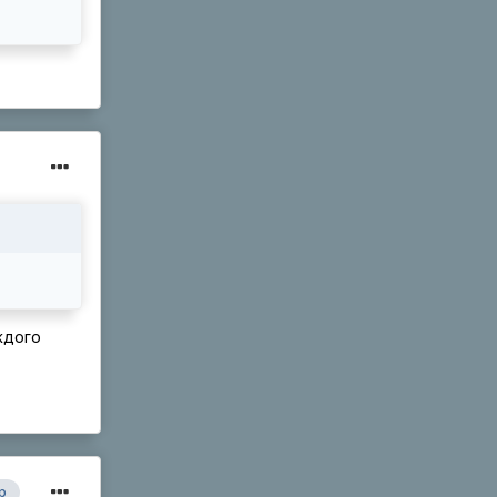
ждого
р