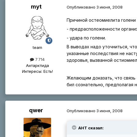
myt
Опубликовано
3 июня, 2008
Причиной остеомиелита голени 
- предрасположенности организ
- удара по голени.
В выводах надо уточниться, что
tеаm
указанные последствия не наст
7 714
здоровья, вызванной остиомиел
Антарктида
Интересы:
Есть!
Желающим доказать, что связь с
бил сознательно, предполагая 
qwer
Опубликовано
3 июня, 2008
АНТ сказал: