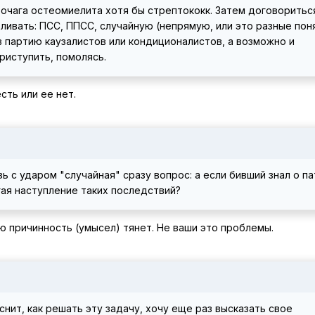
 очага остеомиелита хотя бы стрептококк. Затем договоритьс
ливать: ПСС, ППСС, случайную (непрямую, или это разные поня
 партию каузалистов или кондиционалистов, а возможно и
риступить, помолясь.
сть или ее нет.
 с ударом "случайная" сразу вопрос: а если бивший знал о п
гая наступление таких последствий?
ю причинность (умысел) тянет. Не ваши это проблемы.
нит, как решать эту задачу, хочу еще раз высказать свое