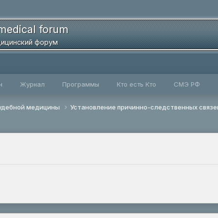
medical forum
ицинский форум
н
Журнал
Программы
Кто есть Кто
СМЭ РФ
удебной медицины
Установление причинно-следственных связе