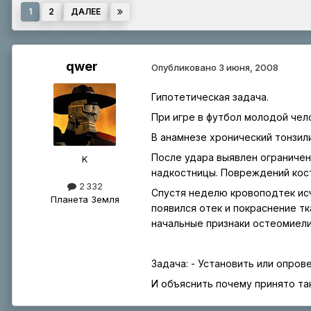
Страница 1 из 2
1
2
ДАЛЕЕ
qwer
Опубликовано
3 июня, 2008
Гипотетическая задача.
При игре в футбол молодой чел
В анамнезе хронический тонзили
После удара выявлен ограничен
K
надкостницы. Повреждений кост
2 332
Спустя неделю кровоподтек исч
Планета Земля
появился отек и покраснение т
начальные признаки остеомиели
Задача: - Установить или опров
И объяснить почему принято та