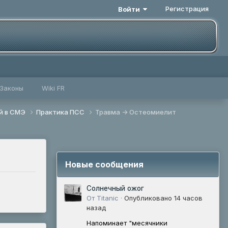
Регистрация
Войти
Законы
Wiki FR
й в СМЭ
Практика ПСС
Травма -> Остеомиелит
Новые сообщения
Солнечный ожог
От Titanic ·
Опубликовано
14 часов
назад
Напоминает "месячники