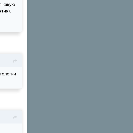
я какую
тия).
атологии