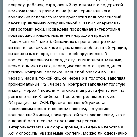
вопросу: ребенок, страдающий аутизмом и с задержкой
психомоторного развития на фоне перинатального
поражения головного мозга проглотил полиэтиленовый
пакет. Пр явлениях обтурационной ОКН был оперирован
лапаротомически, Проведена продольная энтеротомия
подвздошной кишки, извлечен инородный предмет
("скомканный" пакет). Описывают: проведена ревизия
кишки: и проксимальные и дистальнее области обтурации,
никаких иных инородных тел не обнаруживают. В
послеоперационном периоде стул вызывался клизмами,
перистальтика вялая, периодически рвота. Проводился
рентген-контроль пассажа бариевой взвеси по ЖКТ,
через 3 часа в тонкой кишке, через 6 в толстой, заполняя
прокисмальные 1/2,, через 9- контраст заполняет толстую
кишку. Через 4 недели многократная рвота фонтаном, на
рентгене чаши Клойбера. Проводят релапаротомию.
Обтурационная ОКН. Просвет кишки обтурирован
скомканным полиэтиленовым пакетом, на уровне
подвздошной кишки, примерно той же локализации, что и
в первый раз. В связи с состоянием ребенка
энтероанастамоз не сформирован, выведена илеостома.
Хочу спросить, уважаемые коллеги, можно ли однозначно