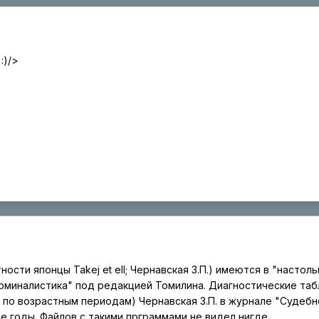
:)/>
тности японцы Takej et ell; Чернавская З.П.) имеются в "настол
рминалистика" под редакцией Томилина. Диагностические та
в по возрастным периодам) Чернавская З.П. в журнале "Судебн
е годы. Файлов с такими прграммами не видел нигде.