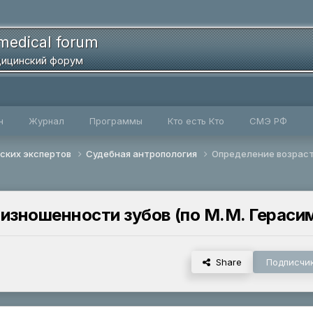
medical forum
ицинский форум
н
Журнал
Программы
Кто есть Кто
СМЭ РФ
ских экспертов
Судебная антропология
Определение возраста
 изношенности зубов (по М.М. Гераси
Share
Подписчи