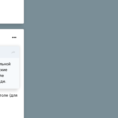
ольной
ские
ле
де.
толе (для