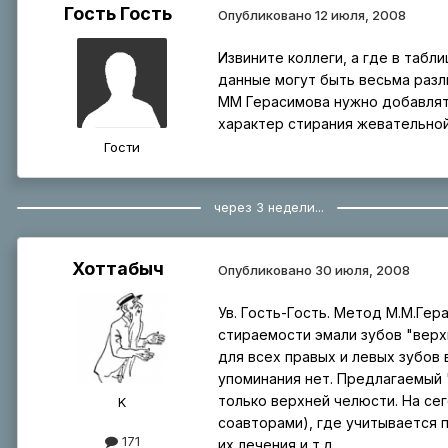
Гость Гость
Опубликовано
12 июля, 2008
Извините коллеги, а где в табл
данные могут быть весьма разл
ММ Герасимова нужно добавлять
характер стирания жевательной
Гости
через 3 недели...
Хоттабыч
Опубликовано
30 июля, 2008
Ув. Гость-Гость. Метод М.М.Гер
стираемости эмали зубов "верх
для всех правых и левых зубов
упоминания нет. Предлагаемый 
только верхней челюсти. На се
K
соавторами), где учитывается п
171
их лечения и т.д.