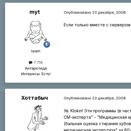
myt
Опубликовано
23 декабря, 2008
Если только вместе с сервером 
tеаm
7 714
Антарктида
Интересы:
Есть!
Хоттабыч
Опубликовано
23 декабря, 2008
Ув. Klokin! Эти программы (в час
СМ-эксперта" - "Медицинская к
(бальная оценка стирания зубо
медицинская экспертиза" за 80-