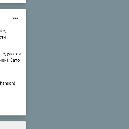
же,
ти.
сследуются
ей). Зато
hanson) .