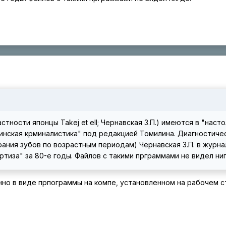
частности японцы Takej et ell; Чернавская З.П.) имеются в "наст
инская крминалистика" под редакцией Томилина. Диагностиче
рания зубов по возрастным периодам) Чернавская З.П. в журна
тиза" за 80-е годы. Файлов с такими прграммами не видел ниг
нно в виде прпограммы на компе, установленном на рабочем с