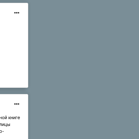
ьной книге
блицы
о-