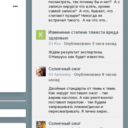
посмотреть, так почему бы и нет? А с
записи хирурга что взять, кроме
самой записи? А что, бывает, что
считают пузыри? Никогда не
встречал такого. А на что это...
Изменение степени тяжести вреда
здоровью
От Ksu ·
Опубликовано
3 часа назад
Ждём результат экспертизы.
Отпишусь как будет известно.
Солнечный ожог
От Asmodey ·
Опубликовано
8 часов
назад
Двойные стандарты от темы к теме.
Как хирург поставил ожог - так
верим наслово. А как рентгенолог
поставил перелом - так будем
запрашивать пленки/диски и
пересматривать. Я лично верю...
Солнечный ожог