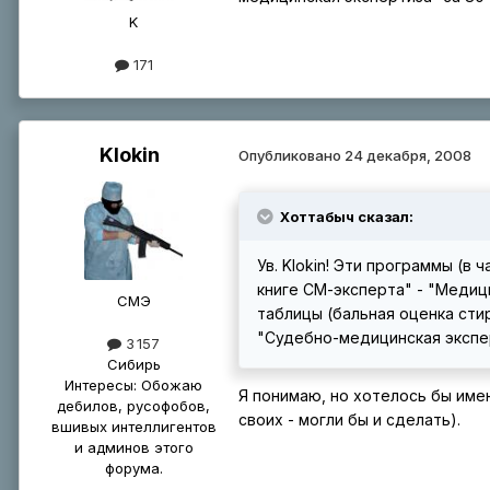
K
171
Klokin
Опубликовано
24 декабря, 2008
Хоттабыч сказал:
Ув. Klokin! Эти программы (в 
книге СМ-эксперта" - "Медиц
СМЭ
таблицы (бальная оценка сти
"Судебно-медицинская экспер
3 157
Сибирь
Интересы:
Обожаю
Я понимаю, но хотелось бы име
дебилов, русофобов,
своих - могли бы и сделать).
вшивых интеллигентов
и админов этого
форума.