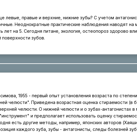
ице левые, правые и верхние, нижние зубы? С учетом антагони
ичные. Неоднократные практические наблюдения наводят на 
 лет на 5. Сегодня питане, экология, остеопороз здорово вл
 поверхности зубов.
асимова, 1955 - первый опыт установления возраста по степен
ней челюсти". Приведена возрастная оценка стираемости (в б
 верхней челюсти. О нижней челюсти и о зубах-антагонистах в
"инструмент" и предполагает использовать оценку стираемос
годня есть другие методы, например, японских авторов (Хаяши
озиция каждого зуба, зубы - антагонисты, следы болезней зу