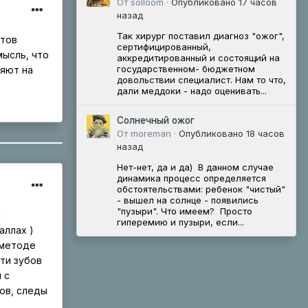
От solloom ·
Опубликовано
17 часов
назад
Так хирург поставил диагноз "ожог",
стов
сертифицированный,
мысль, что
аккредитированный и состоящий на
государственном- бюджетном
ияют на
довольствии специалист. Нам то что,
дали меддоки - надо оценивать...
Солнечный ожог
От moreman ·
Опубликовано
18 часов
назад
Нет-нет, да и да) В данном случае
динамика процесс определяется
обстоятельствами: ребенок "чистый"
- вышел на солнце - появились
"пузыри". Что имеем? Просто
и
гиперемию и пузыри, если...
аллах )
 методе
ти зубов
 с
бов, следы